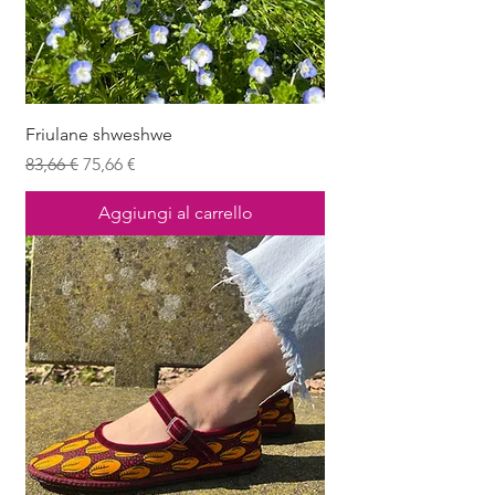
Friulane shweshwe
Prezzo regolare
Prezzo scontato
83,66 €
75,66 €
Aggiungi al carrello