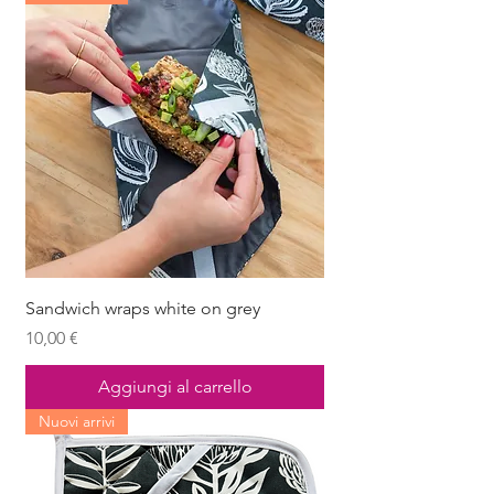
Sandwich wraps white on grey
Prezzo
10,00 €
Aggiungi al carrello
Nuovi arrivi