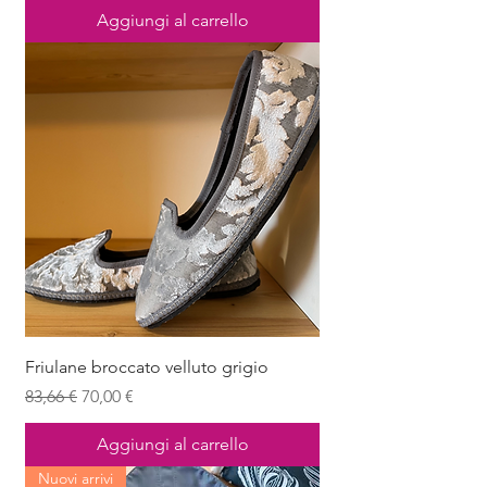
Aggiungi al carrello
Friulane broccato velluto grigio
Prezzo regolare
Prezzo scontato
83,66 €
70,00 €
Aggiungi al carrello
Nuovi arrivi