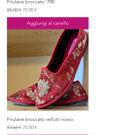
Friulane broccato '700
Prezzo regolare
Prezzo scontato
85,00 €
70,00 €
Aggiungi al carrello
Friulane broccato velluto rosso
Prezzo regolare
Prezzo scontato
83,66 €
70,00 €