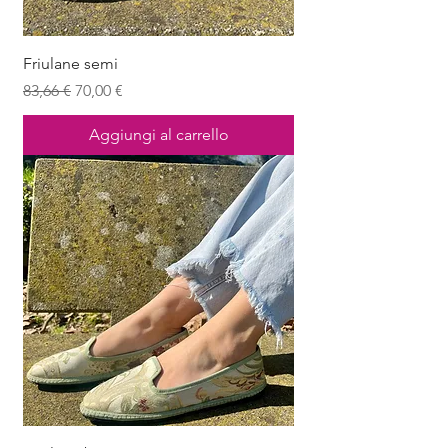
Friulane semi
Prezzo regolare
Prezzo scontato
83,66 €
70,00 €
Aggiungi al carrello