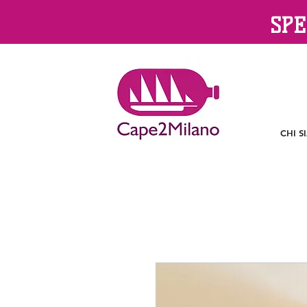
SPE
CHI S