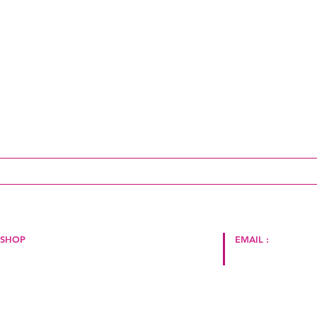
ai un aggiornamento!
SHOP
EMAIL :
Politica del negozio
Termini e Condizioni
hello@cape2milano.