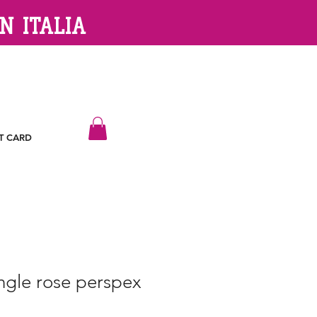
N ITALIA
T CARD
angle rose perspex