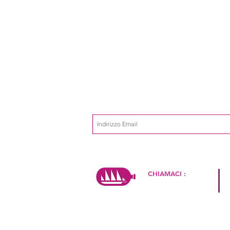
Iscriviti alla mailing list
Non perdere m
CHIAMACI :
+39 334 2649774