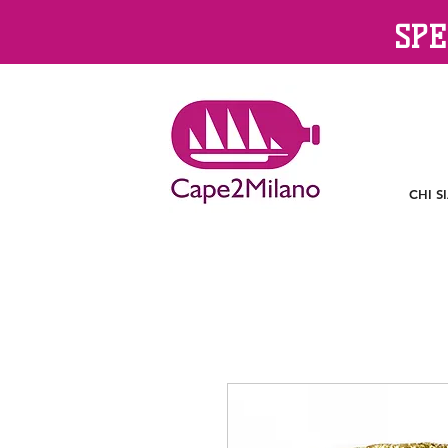
SPE
CHI S