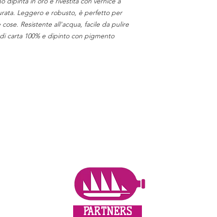
o dipinta in oro e rivestita con vernice a
ata. Leggero e robusto, è perfetto per
le cose. Resistente all'acqua, facile da pulire
 di carta 100% e dipinto con pigmento
PARTNERS