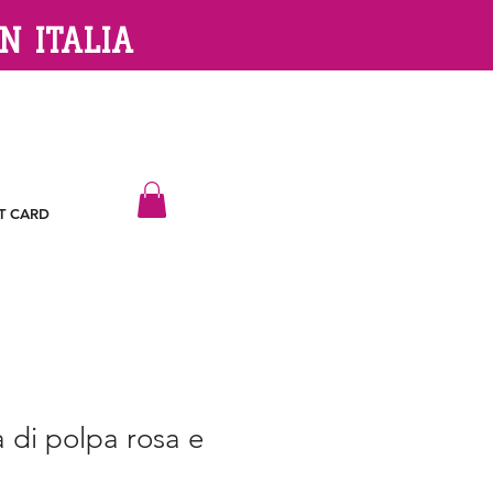
N ITALIA
T CARD
a di polpa rosa e