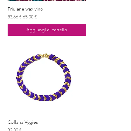
Friulane wax vino
Prezzo regolare
Prezzo scontato
83,66 €
65,00 €
Aggiungi al carrello
Collana Vygies
Prezzo
32,30 €