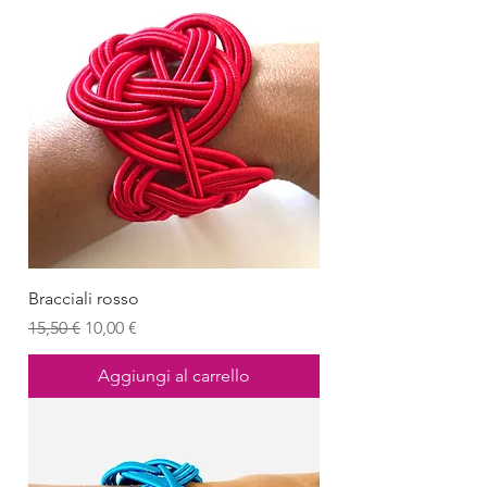
Bracciali rosso
Prezzo regolare
Prezzo scontato
15,50 €
10,00 €
Aggiungi al carrello