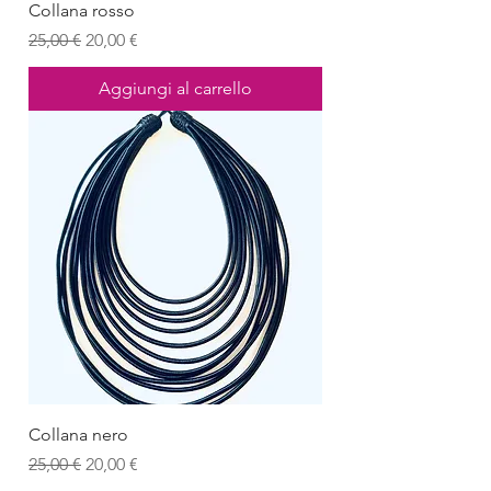
Collana rosso
Prezzo regolare
Prezzo scontato
25,00 €
20,00 €
Aggiungi al carrello
Collana nero
Prezzo regolare
Prezzo scontato
25,00 €
20,00 €