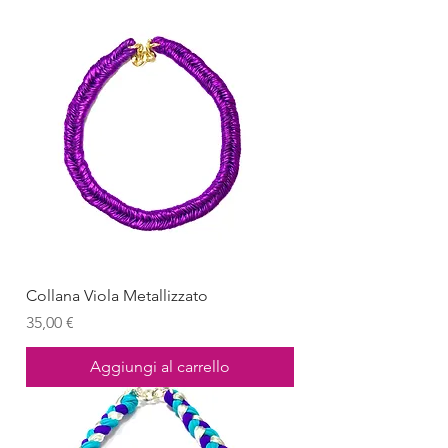
Collana Viola Metallizzato
Prezzo
35,00 €
Aggiungi al carrello