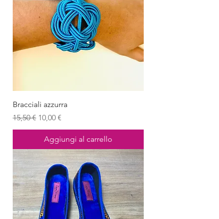
Bracciali azzurra
Prezzo regolare
Prezzo scontato
15,50 €
10,00 €
Aggiungi al carrello