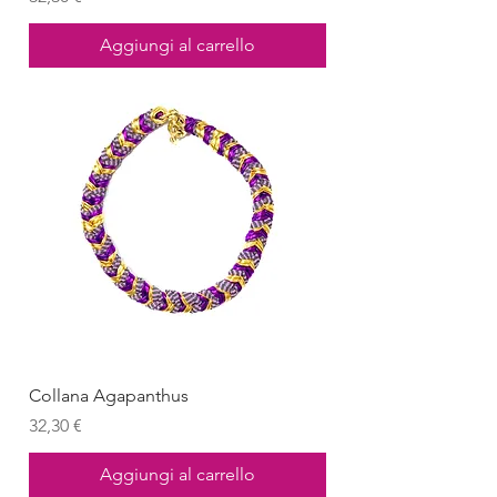
Aggiungi al carrello
Collana Agapanthus
Prezzo
32,30 €
Aggiungi al carrello